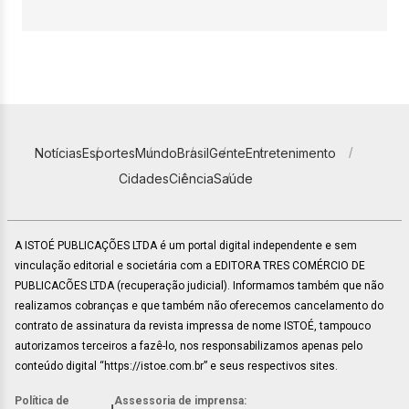
Notícias
Esportes
Mundo
Brasil
Gente
Entretenimento
Cidades
Ciência
Saúde
A ISTOÉ PUBLICAÇÕES LTDA é um portal digital independente e sem
vinculação editorial e societária com a EDITORA TRES COMÉRCIO DE
PUBLICACÕES LTDA (recuperação judicial). Informamos também que não
realizamos cobranças e que também não oferecemos cancelamento do
contrato de assinatura da revista impressa de nome ISTOÉ, tampouco
autorizamos terceiros a fazê-lo, nos responsabilizamos apenas pelo
conteúdo digital “https://istoe.com.br” e seus respectivos sites.
Política de
Assessoria de imprensa: