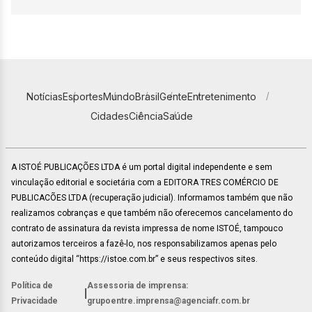
Notícias
Esportes
Mundo
Brasil
Gente
Entretenimento
Cidades
Ciência
Saúde
A ISTOÉ PUBLICAÇÕES LTDA é um portal digital independente e sem
vinculação editorial e societária com a EDITORA TRES COMÉRCIO DE
PUBLICACÕES LTDA (recuperação judicial). Informamos também que não
realizamos cobranças e que também não oferecemos cancelamento do
contrato de assinatura da revista impressa de nome ISTOÉ, tampouco
autorizamos terceiros a fazê-lo, nos responsabilizamos apenas pelo
conteúdo digital “https://istoe.com.br” e seus respectivos sites.
Política de
Assessoria de imprensa:
|
Privacidade
grupoentre.imprensa@agenciafr.com.br