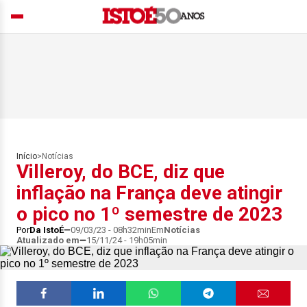
Início
>
Notícias
Villeroy, do BCE, diz que
inflação na França deve atingir
o pico no 1º semestre de 2023
Por
Da IstoÉ
09/03/23 - 08h32min
Em
Notícias
Atualizado em
15/11/24 - 19h05min