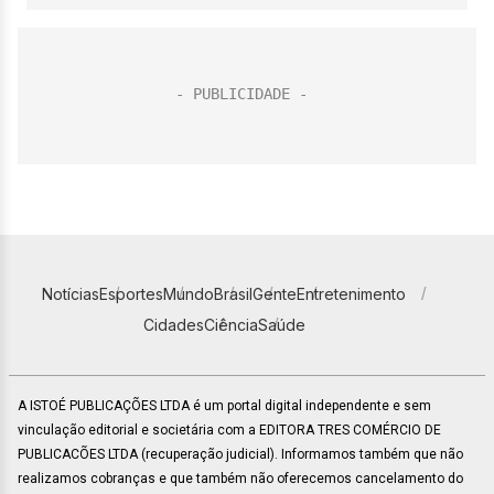
Notícias
Esportes
Mundo
Brasil
Gente
Entretenimento
Cidades
Ciência
Saúde
A ISTOÉ PUBLICAÇÕES LTDA é um portal digital independente e sem
vinculação editorial e societária com a EDITORA TRES COMÉRCIO DE
PUBLICACÕES LTDA (recuperação judicial). Informamos também que não
realizamos cobranças e que também não oferecemos cancelamento do