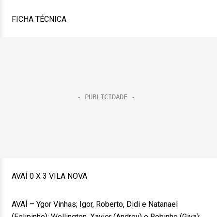
FICHA TÉCNICA
AVAÍ 0 X 3 VILA NOVA
AVAÍ – Ygor Vinhas; Igor, Roberto, Didi e Natanael
(Felipinho); Wellington, Xavier (Andrey) e Robinho (Giva);