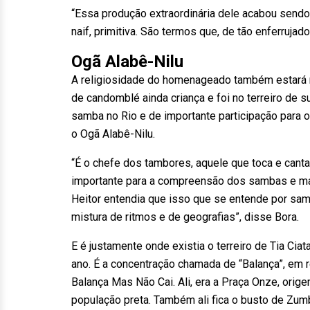
“Essa produção extraordinária dele acabou sendo
naif, primitiva. São termos que, de tão enferrujado
Ogã Alabê-Nilu
A religiosidade do homenageado também estará n
de candomblé ainda criança e foi no terreiro de s
samba no Rio e de importante participação para o 
o Ogã Alabê-Nilu.
“É o chefe dos tambores, aquele que toca e canta. E
importante para a compreensão dos sambas e ma
Heitor entendia que isso que se entende por s
mistura de ritmos e de geografias”, disse Bora.
E é justamente onde existia o terreiro de Tia Ciat
ano. É a concentração chamada de “Balança”, em r
Balança Mas Não Cai. Ali, era a Praça Onze, ori
população preta. Também ali fica o busto de Zum