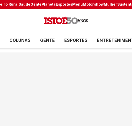
eiro Rural
Saúde
Gente
Planeta
Esportes
Menu
Motorshow
Mulher
Sustent
COLUNAS
GENTE
ESPORTES
ENTRETENIMEN