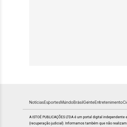
Notícias
Esportes
Mundo
Brasil
Gente
Entretenimento
C
A ISTOÉ PUBLICAÇÕES LTDA é um portal digital independente
(recuperação judicial). Informamos também que não realiza