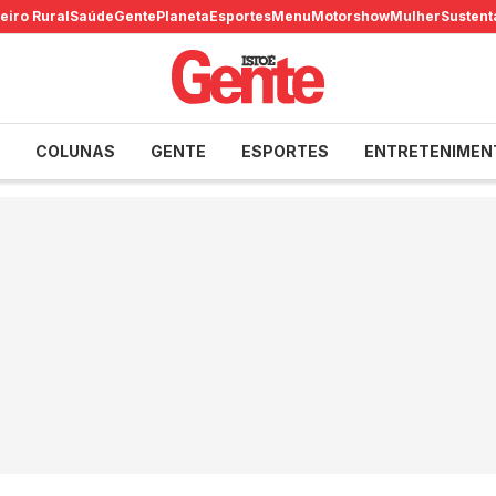
eiro Rural
Saúde
Gente
Planeta
Esportes
Menu
Motorshow
Mulher
Sustent
COLUNAS
GENTE
ESPORTES
ENTRETENIMEN