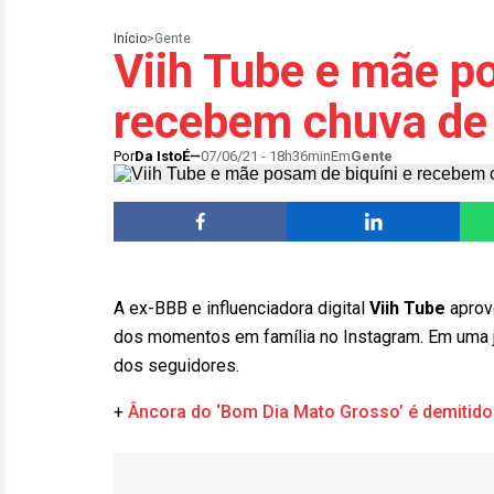
Início
>
Gente
Viih Tube e mãe p
recebem chuva de 
Por
Da IstoÉ
07/06/21 - 18h36min
Em
Gente
A ex-BBB e influenciadora digital
Viih Tube
aprov
dos momentos em família no Instagram. Em uma ja
dos seguidores.
+
Âncora do ‘Bom Dia Mato Grosso’ é demitido 