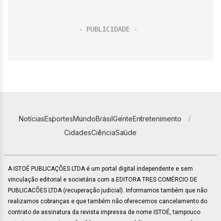
Notícias
Esportes
Mundo
Brasil
Gente
Entretenimento
Cidades
Ciência
Saúde
A ISTOÉ PUBLICAÇÕES LTDA é um portal digital independente e sem
vinculação editorial e societária com a EDITORA TRES COMÉRCIO DE
PUBLICACÕES LTDA (recuperação judicial). Informamos também que não
realizamos cobranças e que também não oferecemos cancelamento do
contrato de assinatura da revista impressa de nome ISTOÉ, tampouco