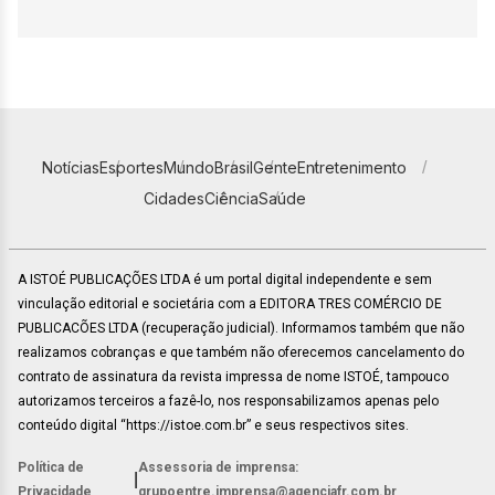
Notícias
Esportes
Mundo
Brasil
Gente
Entretenimento
Cidades
Ciência
Saúde
A ISTOÉ PUBLICAÇÕES LTDA é um portal digital independente e sem
vinculação editorial e societária com a EDITORA TRES COMÉRCIO DE
PUBLICACÕES LTDA (recuperação judicial). Informamos também que não
realizamos cobranças e que também não oferecemos cancelamento do
contrato de assinatura da revista impressa de nome ISTOÉ, tampouco
autorizamos terceiros a fazê-lo, nos responsabilizamos apenas pelo
conteúdo digital “https://istoe.com.br” e seus respectivos sites.
Política de
Assessoria de imprensa:
|
Privacidade
grupoentre.imprensa@agenciafr.com.br