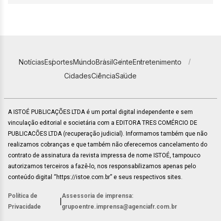
Notícias
Esportes
Mundo
Brasil
Gente
Entretenimento
Cidades
Ciência
Saúde
A ISTOÉ PUBLICAÇÕES LTDA é um portal digital independente e sem
vinculação editorial e societária com a EDITORA TRES COMÉRCIO DE
PUBLICACÕES LTDA (recuperação judicial). Informamos também que não
realizamos cobranças e que também não oferecemos cancelamento do
contrato de assinatura da revista impressa de nome ISTOÉ, tampouco
autorizamos terceiros a fazê-lo, nos responsabilizamos apenas pelo
conteúdo digital “https://istoe.com.br” e seus respectivos sites.
Política de
Assessoria de imprensa:
|
Privacidade
grupoentre.imprensa@agenciafr.com.br