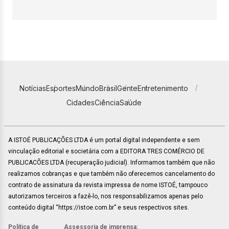
Notícias
Esportes
Mundo
Brasil
Gente
Entretenimento
Cidades
Ciência
Saúde
A ISTOÉ PUBLICAÇÕES LTDA é um portal digital independente e sem
vinculação editorial e societária com a EDITORA TRES COMÉRCIO DE
PUBLICACÕES LTDA (recuperação judicial). Informamos também que não
realizamos cobranças e que também não oferecemos cancelamento do
contrato de assinatura da revista impressa de nome ISTOÉ, tampouco
autorizamos terceiros a fazê-lo, nos responsabilizamos apenas pelo
conteúdo digital “https://istoe.com.br” e seus respectivos sites.
Política de
Assessoria de imprensa: