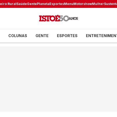
eiro Rural
Saúde
Gente
Planeta
Esportes
Menu
Motorshow
Mulher
Sustent
COLUNAS
GENTE
ESPORTES
ENTRETENIMEN