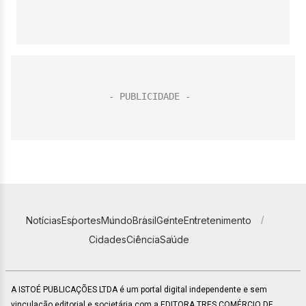
Notícias
Esportes
Mundo
Brasil
Gente
Entretenimento
Cidades
Ciência
Saúde
A ISTOÉ PUBLICAÇÕES LTDA é um portal digital independente e sem
vinculação editorial e societária com a EDITORA TRES COMÉRCIO DE