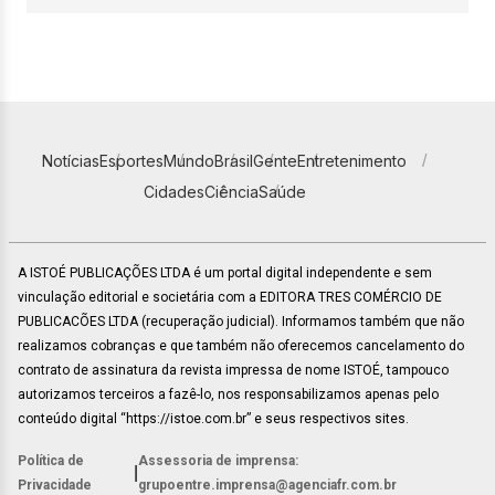
Notícias
Esportes
Mundo
Brasil
Gente
Entretenimento
Cidades
Ciência
Saúde
A ISTOÉ PUBLICAÇÕES LTDA é um portal digital independente e sem
vinculação editorial e societária com a EDITORA TRES COMÉRCIO DE
PUBLICACÕES LTDA (recuperação judicial). Informamos também que não
realizamos cobranças e que também não oferecemos cancelamento do
contrato de assinatura da revista impressa de nome ISTOÉ, tampouco
autorizamos terceiros a fazê-lo, nos responsabilizamos apenas pelo
conteúdo digital “https://istoe.com.br” e seus respectivos sites.
Política de
Assessoria de imprensa:
|
Privacidade
grupoentre.imprensa@agenciafr.com.br