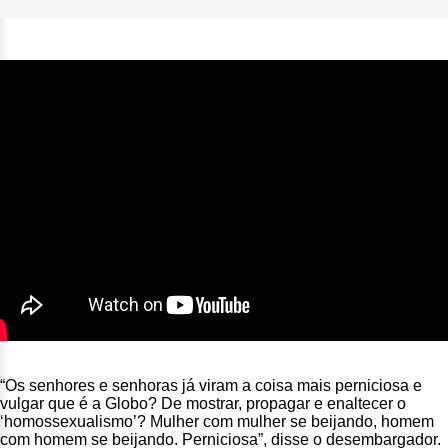
“Os senhores e senhoras já viram a coisa mais perniciosa e
vulgar que é a Globo? De mostrar, propagar e enaltecer o
‘homossexualismo’? Mulher com mulher se beijando, homem
com homem se beijando. Perniciosa”, disse o desembargador.