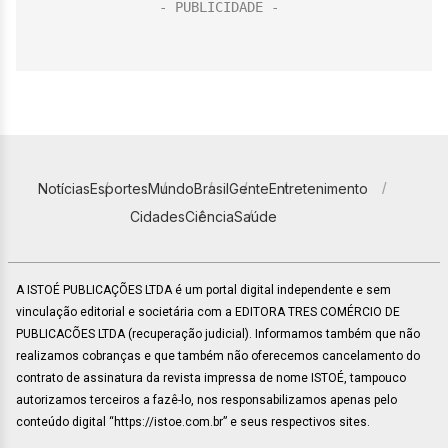
Notícias
Esportes
Mundo
Brasil
Gente
Entretenimento
Cidades
Ciência
Saúde
A ISTOÉ PUBLICAÇÕES LTDA é um portal digital independente e sem
vinculação editorial e societária com a EDITORA TRES COMÉRCIO DE
PUBLICACÕES LTDA (recuperação judicial). Informamos também que não
realizamos cobranças e que também não oferecemos cancelamento do
contrato de assinatura da revista impressa de nome ISTOÉ, tampouco
autorizamos terceiros a fazê-lo, nos responsabilizamos apenas pelo
conteúdo digital “https://istoe.com.br” e seus respectivos sites.