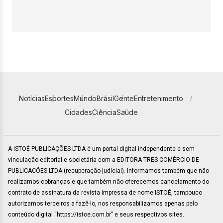
Notícias
Esportes
Mundo
Brasil
Gente
Entretenimento
Cidades
Ciência
Saúde
A ISTOÉ PUBLICAÇÕES LTDA é um portal digital independente e sem
vinculação editorial e societária com a EDITORA TRES COMÉRCIO DE
PUBLICACÕES LTDA (recuperação judicial). Informamos também que não
realizamos cobranças e que também não oferecemos cancelamento do
contrato de assinatura da revista impressa de nome ISTOÉ, tampouco
autorizamos terceiros a fazê-lo, nos responsabilizamos apenas pelo
conteúdo digital “https://istoe.com.br” e seus respectivos sites.