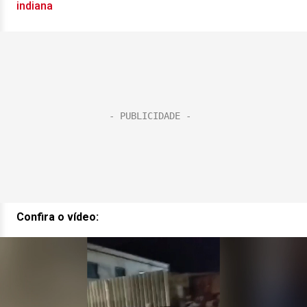
indiana
Confira o vídeo:
Tocador
de
vídeo