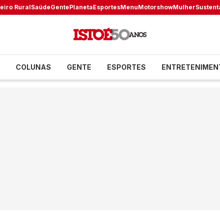
eiro Rural
Saúde
Gente
Planeta
Esportes
Menu
Motorshow
Mulher
Sustent
COLUNAS
GENTE
ESPORTES
ENTRETENIMEN