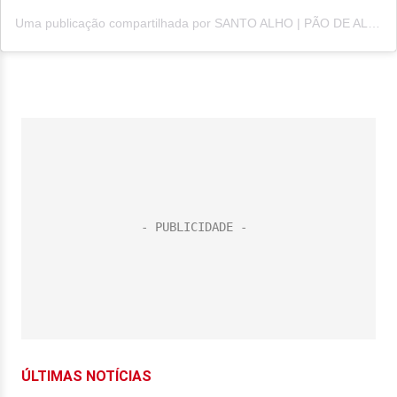
Uma publicação compartilhada por SANTO ALHO | PÃO DE ALHO 🔥 (@santoalhooficial)