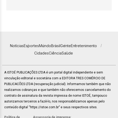
Notícias
Esportes
Mundo
Brasil
Gente
Entretenimento
Cidades
Ciência
Saúde
A ISTOÉ PUBLICAÇÕES LTDA é um portal digital independente e sem
vinculação editorial e societária com a EDITORA TRES COMÉRCIO DE
PUBLICACÕES LTDA (recuperação judicial). Informamos também que não
realizamos cobranças e que também não oferecemos cancelamento do
contrato de assinatura da revista impressa de nome ISTOÉ, tampouco
autorizamos terceiros a fazê-lo, nos responsabilizamos apenas pelo
conteúdo digital “https://istoe.com.br” e seus respectivos sites.
Política de
Assessoria de imprensa: