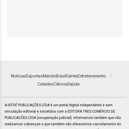
Notícias
Esportes
Mundo
Brasil
Gente
Entretenimento
Cidades
Ciência
Saúde
A ISTOÉ PUBLICAÇÕES LTDA é um portal digital independente e sem
vinculação editorial e societária com a EDITORA TRES COMÉRCIO DE
PUBLICACÕES LTDA (recuperação judicial). Informamos também que não
realizamos cobranças e que também não oferecemos cancelamento do