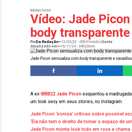
Início
>
Gente
Vídeo: Jade Picon
body transparente
Por
Da Redação
12/05/22 - 03h51min
Em
Gente
Atualizado em
16/11/24 - 04h20min
Jade Picon sensualiza com body transparente e cavadís
A ex-
BBB22
Jade Picon
esquentou a madrugada d
um look sexy em seus stories, no Instagram.
Jade Picon ‘ironiza’ críticas sobre possível e
‘Ela não tem o direito de tomar o espaço de u
Jade Picon monta look todo em rosa e chama a