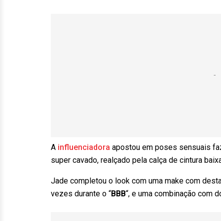
A
influenciadora
apostou em poses sensuais faze
super cavado, realçado pela calça de cintura bai
Jade completou o look com uma make com destaqu
vezes durante o “
BBB
“, e uma combinação com do