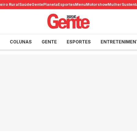
eiro Rural
Saúde
Gente
Planeta
Esportes
Menu
Motorshow
Mulher
Sustent
COLUNAS
GENTE
ESPORTES
ENTRETENIMEN