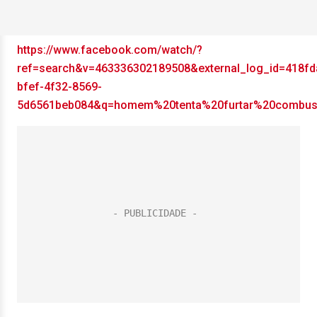
https://www.facebook.com/watch/?
ref=search&v=463336302189508&external_log_id=418fd
bfef-4f32-8569-
5d6561beb084&q=homem%20tenta%20furtar%20combu