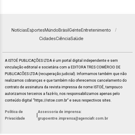
Notícias
Esportes
Mundo
Brasil
Gente
Entretenimento
Cidades
Ciência
Saúde
A ISTOÉ PUBLICAÇÕES LTDA é um portal digital independente e sem
vinculação editorial e societária com a EDITORA TRES COMÉRCIO DE
PUBLICACÕES LTDA (recuperação judicial). Informamos também que não
realizamos cobranças e que também não oferecemos cancelamento do
contrato de assinatura da revista impressa de nome ISTOÉ, tampouco
autorizamos terceiros a fazê-lo, nos responsabilizamos apenas pelo
conteúdo digital “https://istoe.com.br” e seus respectivos sites.
Política de
Assessoria de imprensa:
|
Privacidade
grupoentre.imprensa@agenciafr.com.br