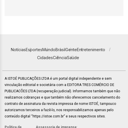
Notícias
Esportes
Mundo
Brasil
Gente
Entretenimento
Cidades
Ciência
Saúde
A ISTOÉ PUBLICAÇÕES LTDA é um portal digital independente e sem
vinculação editorial e societária com a EDITORA TRES COMÉRCIO DE
PUBLICACÕES LTDA (recuperação judicial). Informamos também que não
realizamos cobranças e que também não oferecemos cancelamento do
contrato de assinatura da revista impressa de nome ISTOÉ, tampouco
autorizamos terceiros a fazê-lo, nos responsabilizamos apenas pelo
conteúdo digital “https://istoe.com.br” e seus respectivos sites.
Política de
Assessoria de imprensa: