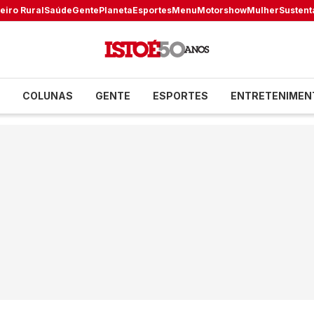
eiro Rural
Saúde
Gente
Planeta
Esportes
Menu
Motorshow
Mulher
Sustent
COLUNAS
GENTE
ESPORTES
ENTRETENIMEN