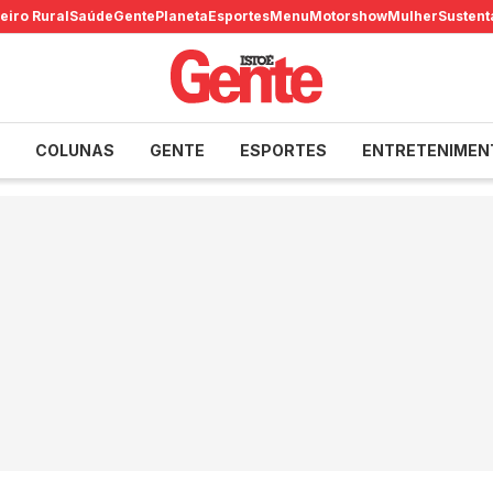
eiro Rural
Saúde
Gente
Planeta
Esportes
Menu
Motorshow
Mulher
Sustent
COLUNAS
GENTE
ESPORTES
ENTRETENIMEN