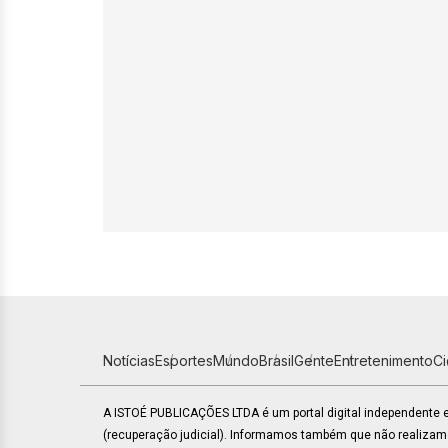
Notícias
Esportes
Mundo
Brasil
Gente
Entretenimento
C
A ISTOÉ PUBLICAÇÕES LTDA é um portal digital independente
(recuperação judicial). Informamos também que não realiza