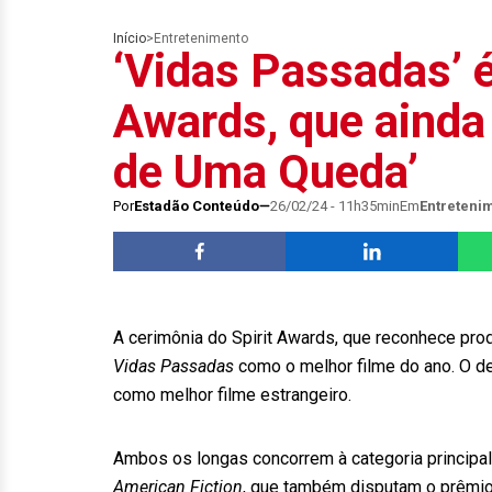
Início
>
Entretenimento
‘Vidas Passadas’ é
Awards, que ainda
de Uma Queda’
Por
Estadão Conteúdo
26/02/24 - 11h35min
Em
Entreteni
A cerimônia do Spirit Awards, que reconhece pr
Vidas Passadas
como o melhor filme do ano. O d
como melhor filme estrangeiro.
Ambos os longas concorrem à categoria principal
American Fiction
, que também disputam o prêmio,