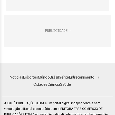
Notícias
Esportes
Mundo
Brasil
Gente
Entretenimento
Cidades
Ciência
Saúde
A ISTOÉ PUBLICAÇÕES LTDA é um portal digital independente e sem
vinculação editorial e societária com a EDITORA TRES COMÉRCIO DE
PUBLICACÕES LTDA (recuperação judicial). Informamos também que não