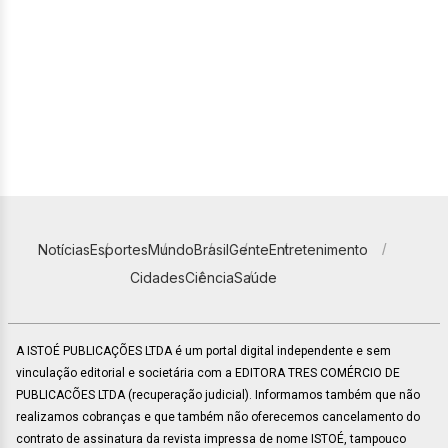
Notícias
Esportes
Mundo
Brasil
Gente
Entretenimento
Cidades
Ciência
Saúde
A ISTOÉ PUBLICAÇÕES LTDA é um portal digital independente e sem
vinculação editorial e societária com a EDITORA TRES COMÉRCIO DE
PUBLICACÕES LTDA (recuperação judicial). Informamos também que não
realizamos cobranças e que também não oferecemos cancelamento do
contrato de assinatura da revista impressa de nome ISTOÉ, tampouco