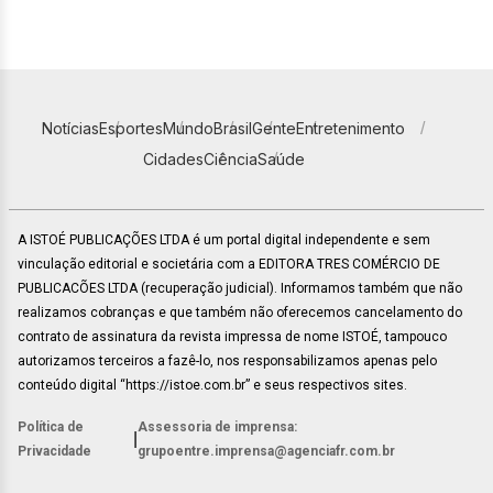
Notícias
Esportes
Mundo
Brasil
Gente
Entretenimento
Cidades
Ciência
Saúde
A ISTOÉ PUBLICAÇÕES LTDA é um portal digital independente e sem
vinculação editorial e societária com a EDITORA TRES COMÉRCIO DE
PUBLICACÕES LTDA (recuperação judicial). Informamos também que não
realizamos cobranças e que também não oferecemos cancelamento do
contrato de assinatura da revista impressa de nome ISTOÉ, tampouco
autorizamos terceiros a fazê-lo, nos responsabilizamos apenas pelo
conteúdo digital “https://istoe.com.br” e seus respectivos sites.
Política de
Assessoria de imprensa:
|
Privacidade
grupoentre.imprensa@agenciafr.com.br