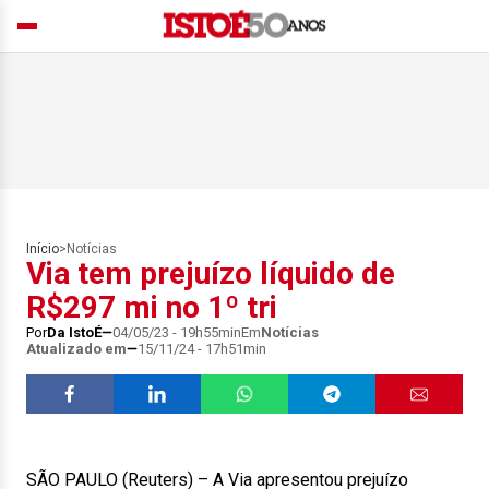
Início
>
Notícias
Via tem prejuízo líquido de
R$297 mi no 1º tri
Por
Da IstoÉ
04/05/23 - 19h55min
Em
Notícias
Atualizado em
15/11/24 - 17h51min
SÃO PAULO (Reuters) – A Via apresentou prejuízo