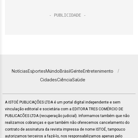
Notícias
Esportes
Mundo
Brasil
Gente
Entretenimento
Cidades
Ciência
Saúde
A ISTOÉ PUBLICAÇÕES LTDA é um portal digital independente e sem
vinculação editorial e societária com a EDITORA TRES COMÉRCIO DE
PUBLICACÕES LTDA (recuperação judicial). Informamos também que não
realizamos cobranças e que também não oferecemos cancelamento do
contrato de assinatura da revista impressa de nome ISTOÉ, tampouco
autorizamos terceiros a fazê-lo, nos responsabilizamos apenas pelo