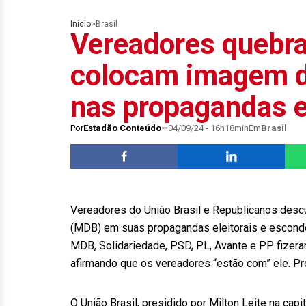
Início
>
Brasil
Vereadores quebr
colocam imagem d
nas propagandas e
Por
Estadão Conteúdo
04/09/24 - 16h18min
Em
Brasil
Vereadores do União Brasil e Republicanos des
(MDB) em suas propagandas eleitorais e esconde
MDB, Solidariedade, PSD, PL, Avante e PP fizer
afirmando que os vereadores “estão com” ele. P
O União Brasil, presidido por Milton Leite na capi