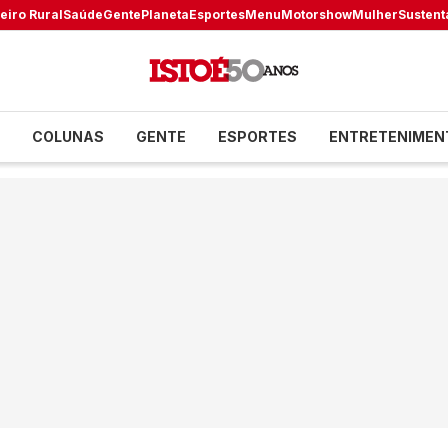
eiro Rural
Saúde
Gente
Planeta
Esportes
Menu
Motorshow
Mulher
Sustent
COLUNAS
GENTE
ESPORTES
ENTRETENIMEN