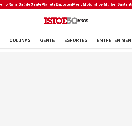
eiro Rural
Saúde
Gente
Planeta
Esportes
Menu
Motorshow
Mulher
Sustent
COLUNAS
GENTE
ESPORTES
ENTRETENIMEN