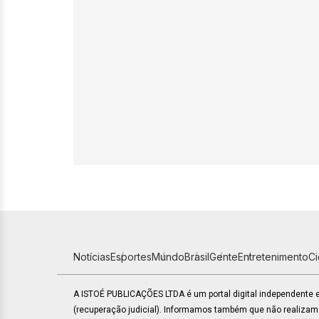
Notícias
Esportes
Mundo
Brasil
Gente
Entretenimento
C
A ISTOÉ PUBLICAÇÕES LTDA é um portal digital independente
(recuperação judicial). Informamos também que não realiza