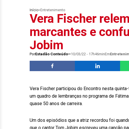
Início
>
Entretenimento
Vera Fischer rele
marcantes e conf
Jobim
Por
Estadão Conteúdo
10/03/22 - 17h46min
Em
Entreteni
Vera Fischer participou do Encontro nesta quinta
um quadro de lembranças no programa de Fátima B
quase 50 anos de carreira.
Um dos episódios que a atriz recordou foi quando 
que o cantor Tom Jobim escreveu uma canção par