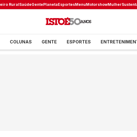
eiro Rural
Saúde
Gente
Planeta
Esportes
Menu
Motorshow
Mulher
Sustent
COLUNAS
GENTE
ESPORTES
ENTRETENIMEN