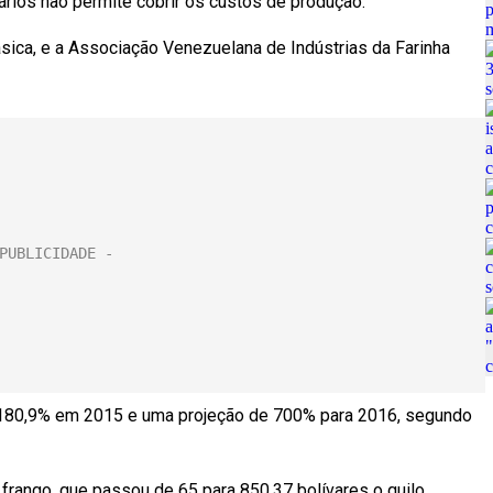
rios não permite cobrir os custos de produção.
sica, e a Associação Venezuelana de Indústrias da Farinha
a: 180,9% em 2015 e uma projeção de 700% para 2016, segundo
frango, que passou de 65 para 850,37 bolívares o quilo,