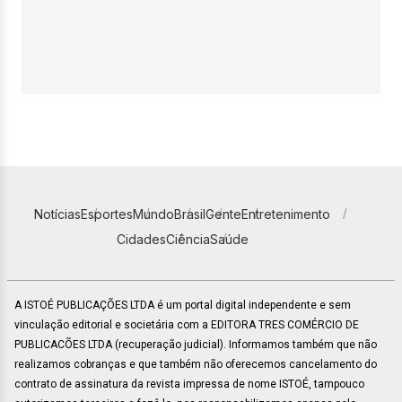
Notícias
Esportes
Mundo
Brasil
Gente
Entretenimento
Cidades
Ciência
Saúde
A ISTOÉ PUBLICAÇÕES LTDA é um portal digital independente e sem
vinculação editorial e societária com a EDITORA TRES COMÉRCIO DE
PUBLICACÕES LTDA (recuperação judicial). Informamos também que não
realizamos cobranças e que também não oferecemos cancelamento do
contrato de assinatura da revista impressa de nome ISTOÉ, tampouco