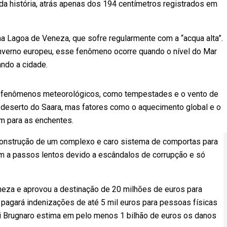
a história, atrás apenas dos 194 centímetros registrados em
s na Lagoa de Veneza, que sofre regularmente com a “acqua alta”.
inverno europeu, esse fenômeno ocorre quando o nível do Mar
dando a cidade.
por fenômenos meteorológicos, como tempestades e o vento de
o deserto do Saara, mas fatores como o aquecimento global e o
em para as enchentes.
 construção de um complexo e caro sistema de comportas para
ham a passos lentos devido a escândalos de corrupção e só
neza e aprovou a destinação de 20 milhões de euros para
pagará indenizações de até 5 mil euros para pessoas físicas
gi Brugnaro estima em pelo menos 1 bilhão de euros os danos