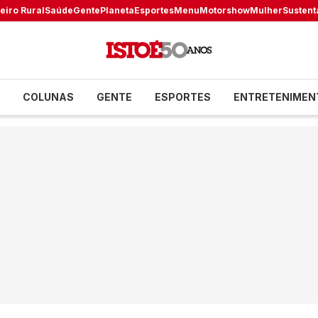
eiro Rural
Saúde
Gente
Planeta
Esportes
Menu
Motorshow
Mulher
Sustent
COLUNAS
GENTE
ESPORTES
ENTRETENIMEN