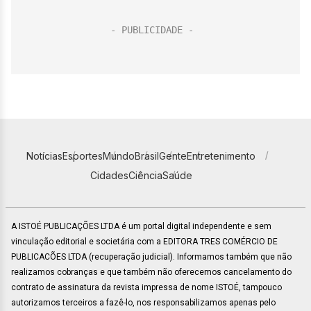
Notícias
Esportes
Mundo
Brasil
Gente
Entretenimento
Cidades
Ciência
Saúde
A ISTOÉ PUBLICAÇÕES LTDA é um portal digital independente e sem
vinculação editorial e societária com a EDITORA TRES COMÉRCIO DE
PUBLICACÕES LTDA (recuperação judicial). Informamos também que não
realizamos cobranças e que também não oferecemos cancelamento do
contrato de assinatura da revista impressa de nome ISTOÉ, tampouco
autorizamos terceiros a fazê-lo, nos responsabilizamos apenas pelo