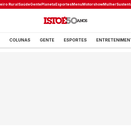
eiro Rural
Saúde
Gente
Planeta
Esportes
Menu
Motorshow
Mulher
Sustent
COLUNAS
GENTE
ESPORTES
ENTRETENIMEN