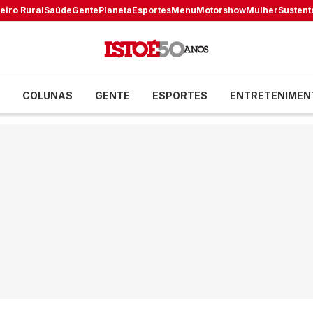
eiro Rural
Saúde
Gente
Planeta
Esportes
Menu
Motorshow
Mulher
Sustent
COLUNAS
GENTE
ESPORTES
ENTRETENIMEN