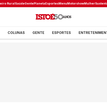
eiro Rural
Saúde
Gente
Planeta
Esportes
Menu
Motorshow
Mulher
Sustent
COLUNAS
GENTE
ESPORTES
ENTRETENIMEN