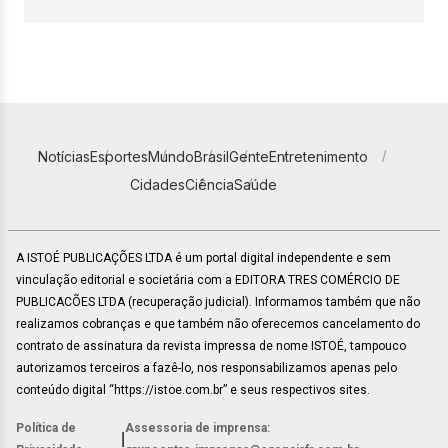
Notícias
Esportes
Mundo
Brasil
Gente
Entretenimento
Cidades
Ciência
Saúde
A ISTOÉ PUBLICAÇÕES LTDA é um portal digital independente e sem
vinculação editorial e societária com a EDITORA TRES COMÉRCIO DE
PUBLICACÕES LTDA (recuperação judicial). Informamos também que não
realizamos cobranças e que também não oferecemos cancelamento do
contrato de assinatura da revista impressa de nome ISTOÉ, tampouco
autorizamos terceiros a fazê-lo, nos responsabilizamos apenas pelo
conteúdo digital “https://istoe.com.br” e seus respectivos sites.
Política de
Assessoria de imprensa:
|