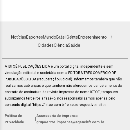
Notícias
Esportes
Mundo
Brasil
Gente
Entretenimento
Cidades
Ciência
Saúde
A ISTOÉ PUBLICAÇÕES LTDA é um portal digital independente e sem
vinculação editorial e societária com a EDITORA TRES COMÉRCIO DE
PUBLICACÕES LTDA (recuperação judicial). Informamos também que não
realizamos cobranças e que também não oferecemos cancelamento do
contrato de assinatura da revista impressa de nome ISTOÉ, tampouco
autorizamos terceiros a fazê-lo, nos responsabilizamos apenas pelo
conteúdo digital “https://istoe.com.br” e seus respectivos sites.
Política de
Assessoria de imprensa:
|
Privacidade
grupoentre.imprensa@agenciafr.com.br