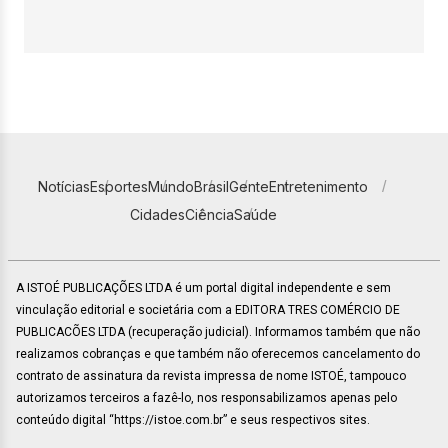
Notícias
Esportes
Mundo
Brasil
Gente
Entretenimento
Cidades
Ciência
Saúde
A ISTOÉ PUBLICAÇÕES LTDA é um portal digital independente e sem
vinculação editorial e societária com a EDITORA TRES COMÉRCIO DE
PUBLICACÕES LTDA (recuperação judicial). Informamos também que não
realizamos cobranças e que também não oferecemos cancelamento do
contrato de assinatura da revista impressa de nome ISTOÉ, tampouco
autorizamos terceiros a fazê-lo, nos responsabilizamos apenas pelo
conteúdo digital “https://istoe.com.br” e seus respectivos sites.