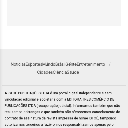
Notícias
Esportes
Mundo
Brasil
Gente
Entretenimento
Cidades
Ciência
Saúde
A ISTOÉ PUBLICAÇÕES LTDA é um portal digital independente e sem
vinculação editorial e societária com a EDITORA TRES COMÉRCIO DE
PUBLICACÕES LTDA (recuperação judicial). Informamos também que não
realizamos cobranças e que também não oferecemos cancelamento do
contrato de assinatura da revista impressa de nome ISTOÉ, tampouco
autorizamos terceiros a fazê-lo, nos responsabilizamos apenas pelo