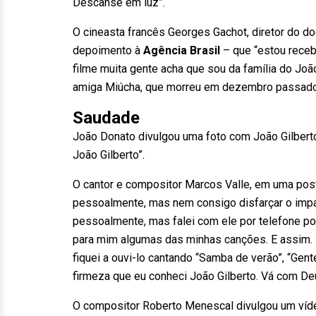
Descanse em luz”.
O cineasta francês Georges Gachot, diretor do d
depoimento à
Agência Brasil
– que “estou rece
filme muita gente acha que sou da família do Jo
amiga Miúcha, que morreu em dezembro passado.
Saudade
João Donato divulgou uma foto com João Gilber
João Gilberto”.
O cantor e compositor Marcos Valle, em uma post
pessoalmente, mas nem consigo disfarçar o impa
pessoalmente, mas falei com ele por telefone po
para mim algumas das minhas canções. E assim. 
fiquei a ouvi-lo cantando “Samba de verão”, “Gen
firmeza que eu conheci João Gilberto. Vá com Deu
O compositor Roberto Menescal divulgou um víd