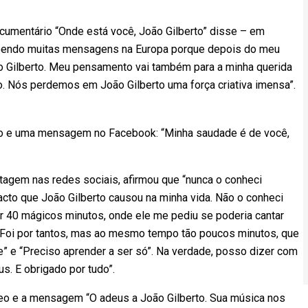
ocumentário “Onde está você, João Gilberto” disse – em
bendo muitas mensagens na Europa porque depois do meu
ão Gilberto. Meu pensamento vai também para a minha querida
 Nós perdemos em João Gilberto uma força criativa imensa”.
to e uma mensagem no Facebook: “Minha saudade é de você,
agem nas redes sociais, afirmou que “nunca o conheci
cto que João Gilberto causou na minha vida. Não o conheci
r 40 mágicos minutos, onde ele me pediu se poderia cantar
Foi por tantos, mas ao mesmo tempo tão poucos minutos, que
te” e “Preciso aprender a ser só”. Na verdade, posso dizer com
s. E obrigado por tudo”.
eo e a mensagem “O adeus a João Gilberto. Sua música nos