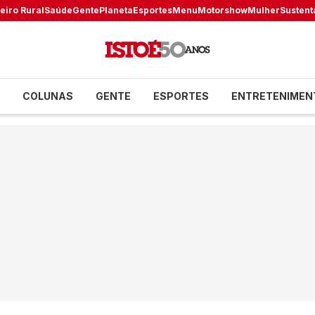
eiro Rural
Saúde
Gente
Planeta
Esportes
Menu
Motorshow
Mulher
Sustent
COLUNAS
GENTE
ESPORTES
ENTRETENIMEN