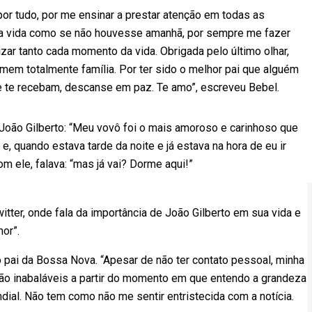
or tudo, por me ensinar a prestar atenção em todas as
a vida como se não houvesse amanhã, por sempre me fazer
zar tanto cada momento da vida. Obrigada pelo último olhar,
omem totalmente família. Por ter sido o melhor pai que alguém
e te recebam, descanse em paz. Te amo”, escreveu Bebel.
 João Gilberto: “Meu vovô foi o mais amoroso e carinhoso que
s e, quando estava tarde da noite e já estava na hora de eu ir
m ele, falava: “mas já vai? Dorme aqui!”
itter, onde fala da importância de João Gilberto em sua vida e
or”.
 pai da Bossa Nova. “Apesar de não ter contato pessoal, minha
 são inabaláveis a partir do momento em que entendo a grandeza
dial. Não tem como não me sentir entristecida com a notícia.