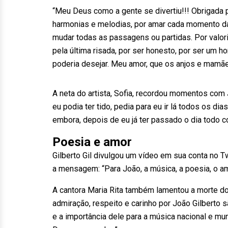
“Meu Deus como a gente se divertiu!!! Obrigada p
harmonias e melodias, por amar cada momento d
mudar todas as passagens ou partidas. Por valori
pela última risada, por ser honesto, por ser um h
poderia desejar. Meu amor, que os anjos e mamã
A neta do artista, Sofia, recordou momentos com
eu podia ter tido, pedia para eu ir lá todos os dia
embora, depois de eu já ter passado o dia todo co
Poesia e amor
Gilberto Gil divulgou um vídeo em sua conta no Tw
a mensagem: “Para João, a música, a poesia, o am
A cantora Maria Rita também lamentou a morte do
admiração, respeito e carinho por João Gilberto
e a importância dele para a música nacional e mun