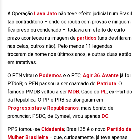
A Operação
Lava Jato
não teve efeito judicial num Brasil
tão contraditório – onde se rouba com provas e ninguém
fica preso ou condenado –, todavia um efeito de curto
prazo aconteceu na imagem de
partidos
(uns desfilaram
nas celas, outros não). Pelo menos 11 legendas
trocaram de nome nos últimos anos, e outras duas estão
em tratativas.
O PTN virou o
Podemos
e o PTC,
Agir 36
;
Avante
já foi
PTdoB; o PEN passou a ser chamado de
Patriota
. O
famoso PMDB voltou a ser
MDB
. Caso do
PL
, ex-Partido
da República. O PP e PRB se alongaram em
Progressistas
e
Republicanos
, mais bonito de
pronunciar; PSDC, de Eymael, virou apenas
DC
.
PPS tornou-se
Cidadania
; Brasil 35 é o novo
Partido da
Mulher Brasileira
– que, curiosamente, já teve apenas