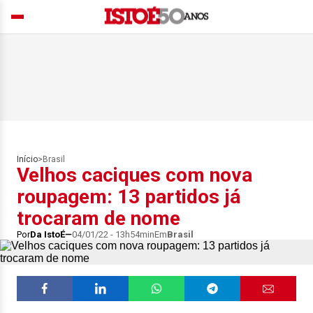
Início
>
Brasil
Velhos caciques com nova
roupagem: 13 partidos já
trocaram de nome
Por
Da IstoÉ
04/01/22 - 13h54min
Em
Brasil