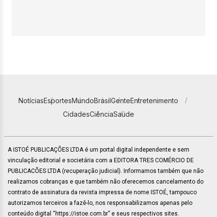
Notícias
Esportes
Mundo
Brasil
Gente
Entretenimento
Cidades
Ciência
Saúde
A ISTOÉ PUBLICAÇÕES LTDA é um portal digital independente e sem
vinculação editorial e societária com a EDITORA TRES COMÉRCIO DE
PUBLICACÕES LTDA (recuperação judicial). Informamos também que não
realizamos cobranças e que também não oferecemos cancelamento do
contrato de assinatura da revista impressa de nome ISTOÉ, tampouco
autorizamos terceiros a fazê-lo, nos responsabilizamos apenas pelo
conteúdo digital “https://istoe.com.br” e seus respectivos sites.