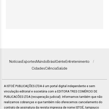
Notícias
Esportes
Mundo
Brasil
Gente
Entretenimento
Cidades
Ciência
Saúde
A ISTOÉ PUBLICAÇÕES LTDA é um portal digital independente e sem
vinculação editorial e societária com a EDITORA TRES COMÉRCIO DE
PUBLICACÕES LTDA (recuperação judicial). Informamos também que não
realizamos cobranças e que também não oferecemos cancelamento do
contrato de assinatura da revista impressa de nome ISTOÉ, tampouco