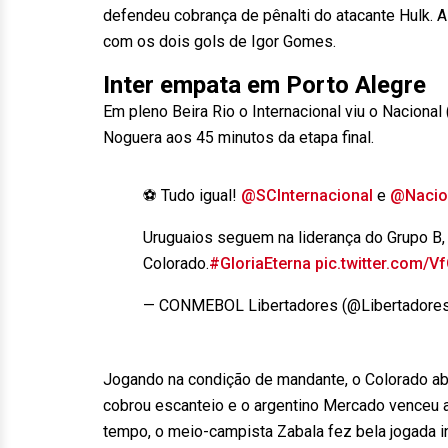
defendeu cobrança de pênalti do atacante Hulk. As
com os dois gols de Igor Gomes.
Inter empata em Porto Alegre
Em pleno Beira Rio o Internacional viu o Naciona
Noguera aos 45 minutos da etapa final.
⚽ Tudo igual!
@SCInternacional
e
@Nacio
Uruguaios seguem na liderança do Grupo B,
Colorado.
#GloriaEterna
pic.twitter.com/
— CONMEBOL Libertadores (@Libertadore
Jogando na condição de mandante, o Colorado abr
cobrou escanteio e o argentino Mercado venceu 
tempo, o meio-campista Zabala fez bela jogada ind