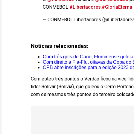
CONMEBOL
#Libertadores
.
#GloriaEterna
— CONMEBOL Libertadores (@Libertadore
Notícias relacionadas:
Com três gols de Cano, Fluminense goleia 
Com direito a Fla-Flu, oitavas da Copa do B
CPB abre inscrições para a edição 2023 do
Com estes três pontos o Verdão ficou na vice-li
líder Bolívar (Bolívia), que goleou o Cerro Porteño
com os mesmos três pontos do terceiro colocado