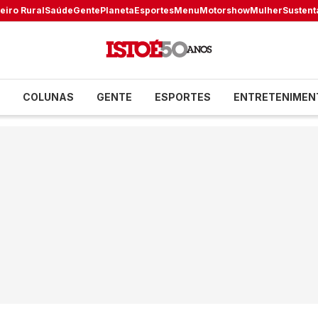
eiro Rural
Saúde
Gente
Planeta
Esportes
Menu
Motorshow
Mulher
Sustent
COLUNAS
GENTE
ESPORTES
ENTRETENIMEN