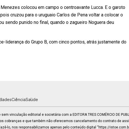
no Menezes colocou em campo o centroavante Lucca. E o garoto
pois cruzou para o uruguaio Carlos de Pena voltar a colocar o
bou sendo punido no final, quando o zagueiro Noguera deu
e-liderança do Grupo B, com cinco pontos, atrás justamente do
idades
Ciência
Saúde
 e sem vinculação editorial e societária com a EDITORA TRES COMÉRCIO DE PU
mos cobranças e que também não oferecemos cancelamento do contrato de assin
zê-lo, nos responsabilizamos apenas pelo conteúdo digital “https://istoe.com.b