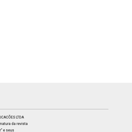
BLICACÕES LTDA
atura da revista
r” e seus