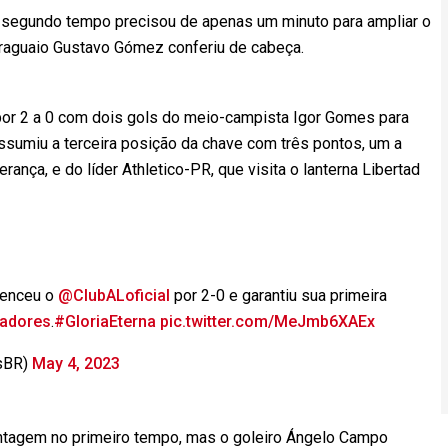
no segundo tempo precisou de apenas um minuto para ampliar o
araguaio Gustavo Gómez conferiu de cabeça.
 por 2 a 0 com dois gols do meio-campista Igor Gomes para
 assumiu a terceira posição da chave com três pontos, um a
ança, e do líder Athletico-PR, que visita o lanterna Libertad
enceu o
@ClubALoficial
por 2-0 e garantiu sua primeira
tadores
.
#GloriaEterna
pic.twitter.com/MeJmb6XAEx
sBR)
May 4, 2023
antagem no primeiro tempo, mas o goleiro Ángelo Campo