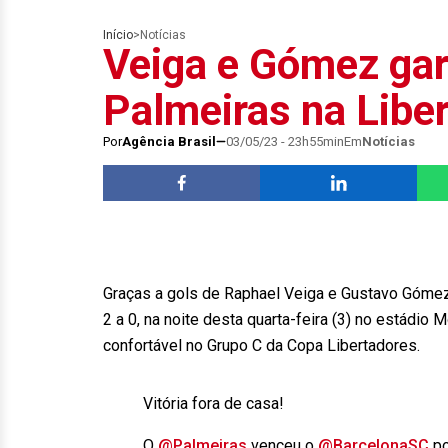
Início
>
Notícias
Veiga e Gómez gar
Palmeiras na Libe
Por
Agência Brasil
03/05/23 - 23h55min
Em
Notícias
Graças a gols de Raphael Veiga e Gustavo Gómez,
2 a 0, na noite desta quarta-feira (3) no estádio 
confortável no Grupo C da Copa Libertadores.
Vitória fora de casa!
O
@Palmeiras
venceu o
@BarcelonaSC
po