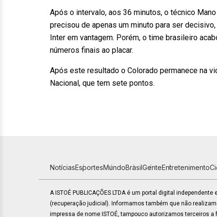
Após o intervalo, aos 36 minutos, o técnico Ma
precisou de apenas um minuto para ser decisivo, 
Inter em vantagem. Porém, o time brasileiro aca
números finais ao placar.
Após este resultado o Colorado permanece na vic
Nacional, que tem sete pontos.
Notícias
Esportes
Mundo
Brasil
Gente
Entretenimento
C
A ISTOÉ PUBLICAÇÕES LTDA é um portal digital independente
(recuperação judicial). Informamos também que não realiza
impressa de nome ISTOÉ, tampouco autorizamos terceiros a fa