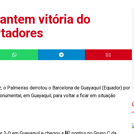
antem vitória do
rtadores
 o Palmeiras derrotou o Barcelona de Guayaquil (Equador) por
Monumental, em Guayaquil, para voltar a ficar em situação
r 2-0 em Guayaquil e chegou a 6️⃣ pontos no Grupo C da