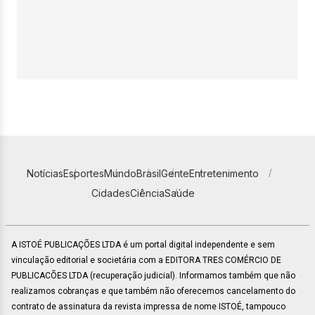
Notícias
Esportes
Mundo
Brasil
Gente
Entretenimento
Cidades
Ciência
Saúde
A ISTOÉ PUBLICAÇÕES LTDA é um portal digital independente e sem
vinculação editorial e societária com a EDITORA TRES COMÉRCIO DE
PUBLICACÕES LTDA (recuperação judicial). Informamos também que não
realizamos cobranças e que também não oferecemos cancelamento do
contrato de assinatura da revista impressa de nome ISTOÉ, tampouco