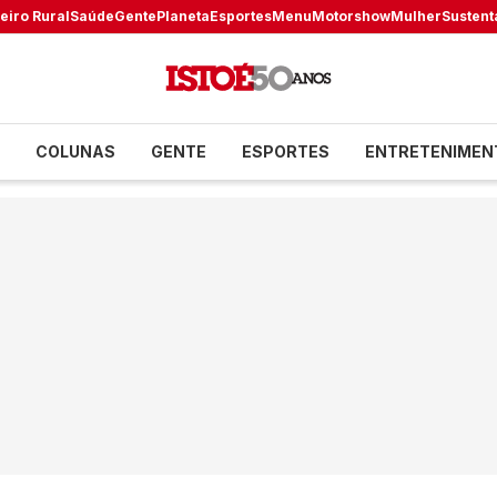
eiro Rural
Saúde
Gente
Planeta
Esportes
Menu
Motorshow
Mulher
Sustent
COLUNAS
GENTE
ESPORTES
ENTRETENIMEN