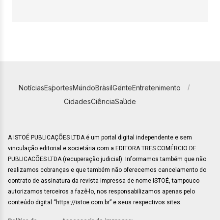
Notícias
Esportes
Mundo
Brasil
Gente
Entretenimento
Cidades
Ciência
Saúde
A ISTOÉ PUBLICAÇÕES LTDA é um portal digital independente e sem
vinculação editorial e societária com a EDITORA TRES COMÉRCIO DE
PUBLICACÕES LTDA (recuperação judicial). Informamos também que não
realizamos cobranças e que também não oferecemos cancelamento do
contrato de assinatura da revista impressa de nome ISTOÉ, tampouco
autorizamos terceiros a fazê-lo, nos responsabilizamos apenas pelo
conteúdo digital “https://istoe.com.br” e seus respectivos sites.